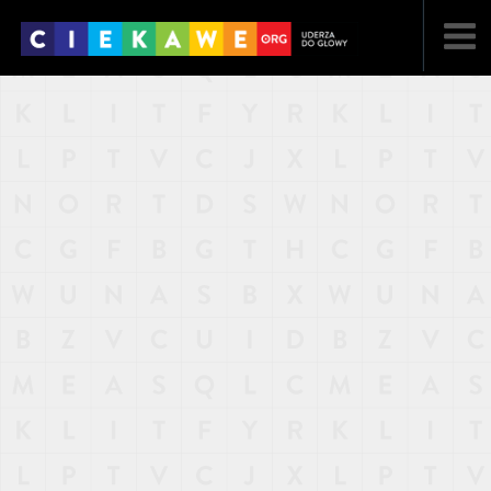
NAJNOWSZE
POPULARNE
LOSOWE
A
ARTYKUŁY
F
FILMY
G
GALERIA
REGULAMIN
KONTAKT