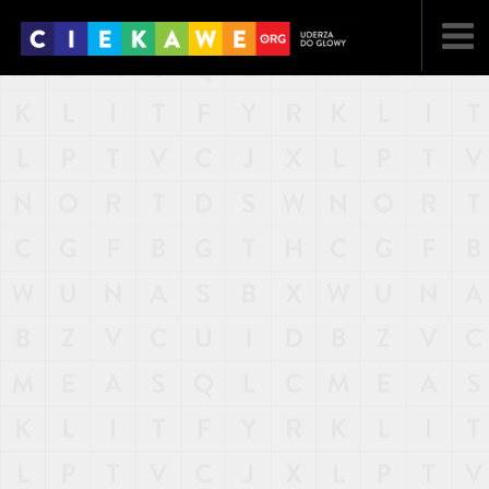
NAJNOWSZE
POPULARNE
LOSOWE
A
ARTYKUŁY
F
FILMY
G
GALERIA
REGULAMIN
KONTAKT