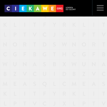
NAJNOWSZE
POPULARNE
LOSOWE
A
ARTYKUŁY
F
FILMY
G
GALERIA
REGULAMIN
KONTAKT