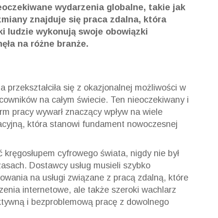
ieoczekiwane wydarzenia globalne, takie jak
miany znajduje się praca zdalna, która
aki ludzie wykonują swoje obowiązki
ęła na różne branże.
a przekształciła się z okazjonalnej możliwości w
cowników na całym świecie. Ten nieoczekiwany i
orm pracy wywarł znaczący wpływ na wiele
acyjną, która stanowi fundament nowoczesnej
ć kręgosłupem cyfrowego świata, nigdy nie był
czasach. Dostawcy usług musieli szybko
wania na usługi związane z pracą zdalną, które
enia internetowe, ale także szeroki wachlarz
ktywną i bezproblemową pracę z dowolnego