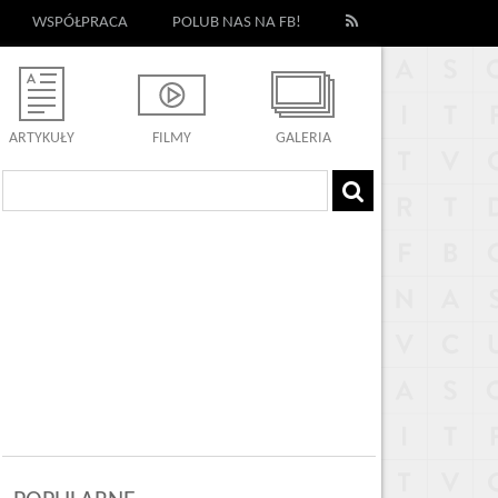
WSPÓŁPRACA
POLUB NAS NA FB!
ARTYKUŁY
FILMY
GALERIA