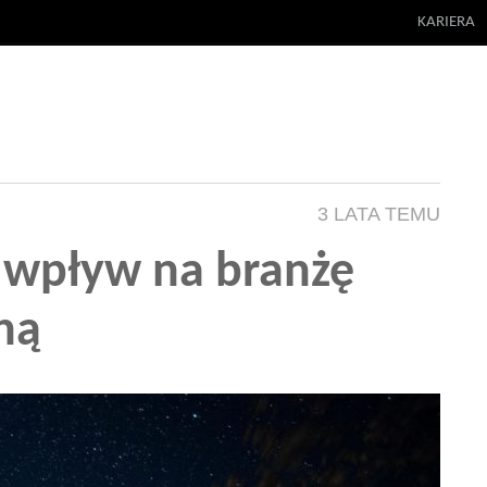
KARIERA
3 LATA TEMU
ej wpływ na branżę
ną