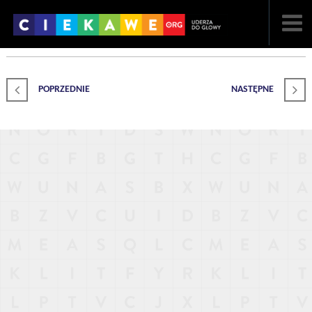
NAJNOWSZE
POPRZEDNIE
NASTĘPNE
POPULARNE
LOSOWE
A
ARTYKUŁY
F
FILMY
G
GALERIA
REGULAMIN
KONTAKT