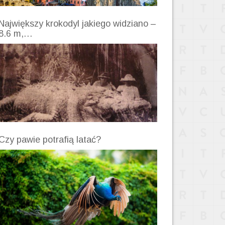
Największy krokodyl jakiego widziano –
8.6 m,…
Czy pawie potrafią latać?