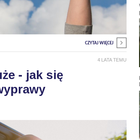
CZYTAJ WIĘCEJ
4 LATA TEMU
że - jak się
wyprawy