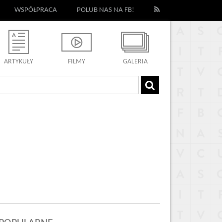
WSPÓŁPRACA
POLUB NAS NA FB!
ARTYKUŁY
FILMY
GALERIA