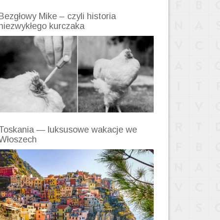
Bezgłowy Mike – czyli historia
niezwykłego kurczaka
Toskania — luksusowe wakacje we
Włoszech