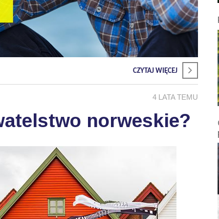
CZYTAJ WIĘCEJ
4 LATA TEMU
watelstwo norweskie?