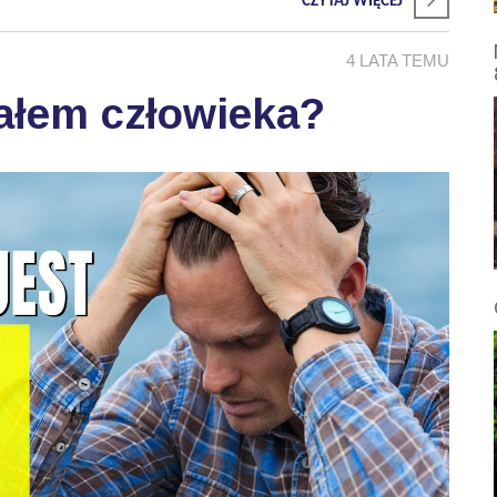
CZYTAJ WIĘCEJ
4 LATA TEMU
iałem człowieka?