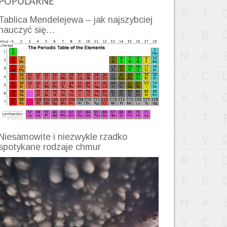
POPULARNE
Tablica Mendelejewa – jak najszybciej
nauczyć się…
Niesamowite i niezwykle rzadko
spotykane rodzaje chmur