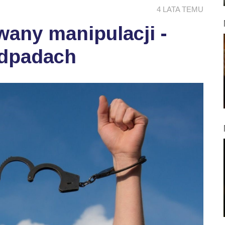
4 LATA TEMU
wany manipulacji -
odpadach