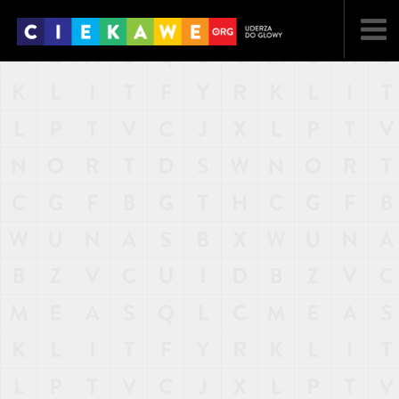
NAJNOWSZE
POPULARNE
LOSOWE
A
ARTYKUŁY
F
FILMY
G
GALERIA
REGULAMIN
KONTAKT