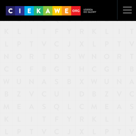
NAJNOWSZE
POPULARNE
LOSOWE
A
ARTYKUŁY
F
FILMY
G
GALERIA
REGULAMIN
KONTAKT