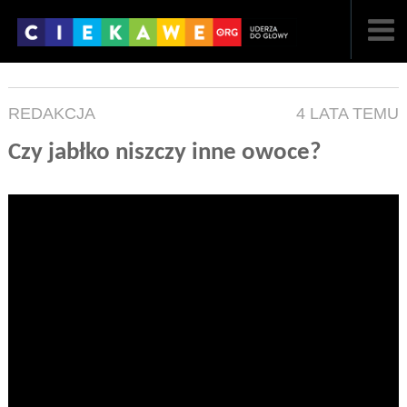
NAJNOWSZE
REDAKCJA
4 LATA TEMU
POPULARNE
Czy jabłko niszczy inne owoce?
LOSOWE
A
ARTYKUŁY
F
FILMY
G
GALERIA
REGULAMIN
KONTAKT