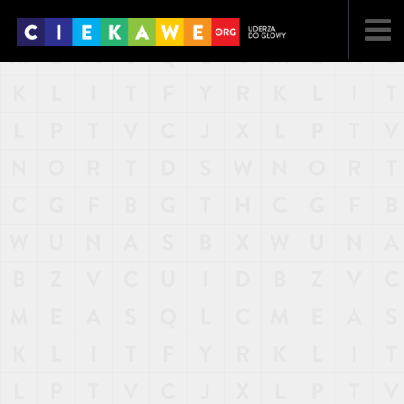
NAJNOWSZE
POPULARNE
LOSOWE
A
ARTYKUŁY
F
FILMY
G
GALERIA
REGULAMIN
KONTAKT