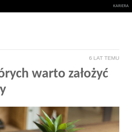
KARIERA
6 LAT TEMU
órych warto założyć
wy