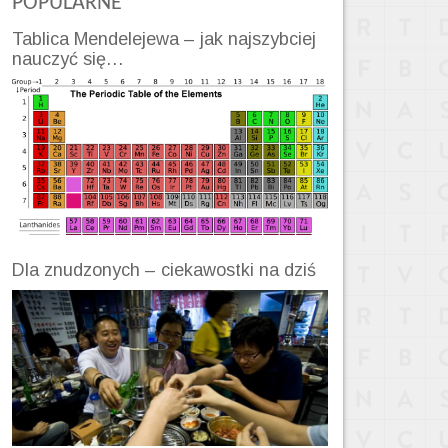
POPULARNE
Tablica Mendelejewa – jak najszybciej
nauczyć się…
Dla znudzonych – ciekawostki na dziś