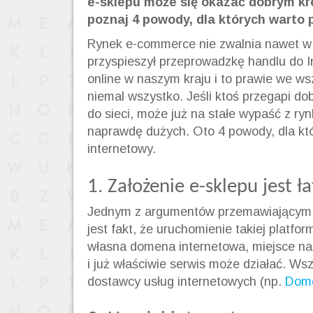
e-sklepu może się okazać dobrym kr
poznaj 4 powody, dla których warto 
Rynek e-commerce nie zwalnia nawet w 
przyspieszył przeprowadzkę handlu do 
online w naszym kraju i to prawie we ws
niemal wszystko. Jeśli ktoś przegapi d
do sieci, może już na stałe wypaść z ryn
naprawdę dużych. Oto 4 powody, dla kt
internetowy.
1. Założenie e-sklepu jest ł
Jednym z argumentów przemawiającym za
jest fakt, że uruchomienie takiej platfo
własna domena internetowa, miejsce na
i już właściwie serwis może działać. W
dostawcy usług internetowych (np.
Dome