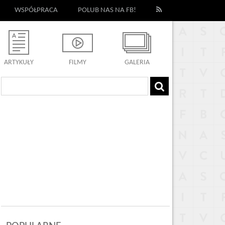
WSPÓŁPRACA
POLUB NAS NA FB!
ARTYKUŁY
FILMY
GALERIA