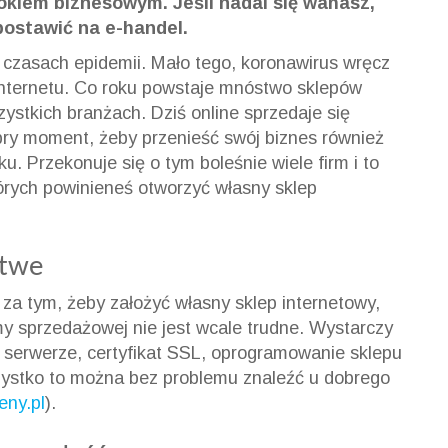
okiem biznesowym. Jeśli nadal się wahasz,
postawić na e-handel.
czasach epidemii. Mało tego, koronawirus wręcz
Internetu. Co roku powstaje mnóstwo sklepów
zystkich branżach. Dziś online sprzedaje się
obry moment, żeby przenieść swój biznes również
ku. Przekonuje się o tym boleśnie wiele firm i to
órych powinieneś otworzyć własny sklep
atwe
 tym, żeby założyć własny sklep internetowy,
rmy sprzedażowej nie jest wcale trudne. Wystarczy
 serwerze, certyfikat SSL, oprogramowanie sklepu
szystko to można bez problemu znaleźć u dobrego
ny.pl
).