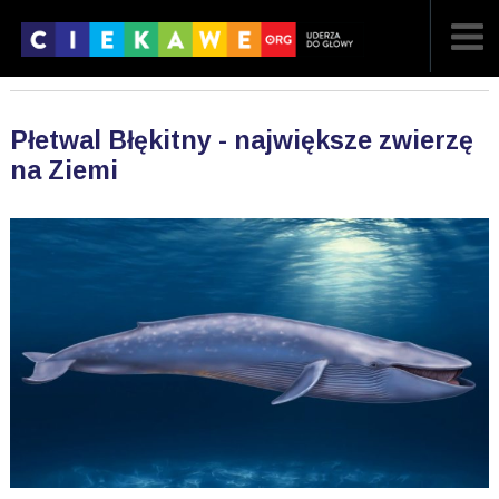
NAJNOWSZE
Płetwal Błękitny - największe zwierzę
POPULARNE
na Ziemi
LOSOWE
A
ARTYKUŁY
F
FILMY
G
GALERIA
REGULAMIN
KONTAKT