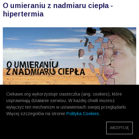
O umieraniu z nadmiaru ciepła -
hipertermia
Ciekawe.org wykorzystuje ciasteczka (ang. cookies), które
usprawniają działanie serwisu. W każdej chwili możesz
wyłączyć ten mechanizm w ustawieniach swojej przeglądarki.
Więcej szczegołów na stronie
Polityka Cookies
.
POPRZEDNIE
NASTĘPNE
AKCEPTUJĘ