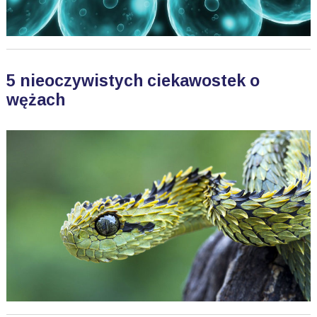
5 nieoczywistych ciekawostek o
wężach