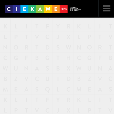
NAJNOWSZE
POPULARNE
LOSOWE
A
ARTYKUŁY
F
FILMY
G
GALERIA
REGULAMIN
KONTAKT