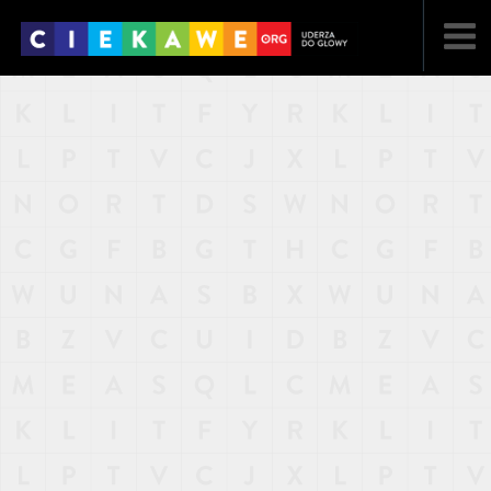
NAJNOWSZE
POPULARNE
LOSOWE
A
ARTYKUŁY
F
FILMY
G
GALERIA
REGULAMIN
KONTAKT