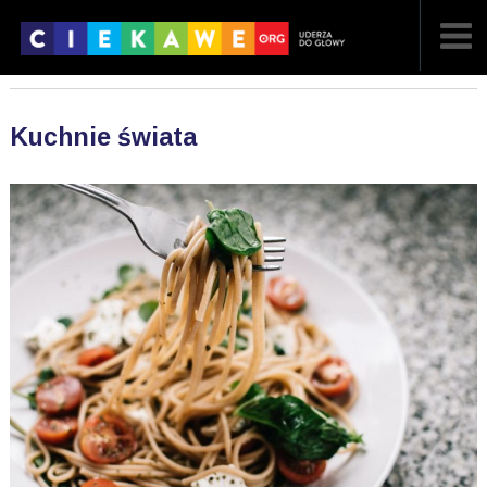
NAJNOWSZE
Kuchnie świata
POPULARNE
LOSOWE
A
ARTYKUŁY
F
FILMY
G
GALERIA
REGULAMIN
KONTAKT