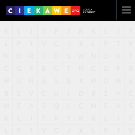
NAJNOWSZE
POPULARNE
LOSOWE
A
ARTYKUŁY
F
FILMY
G
GALERIA
REGULAMIN
KONTAKT