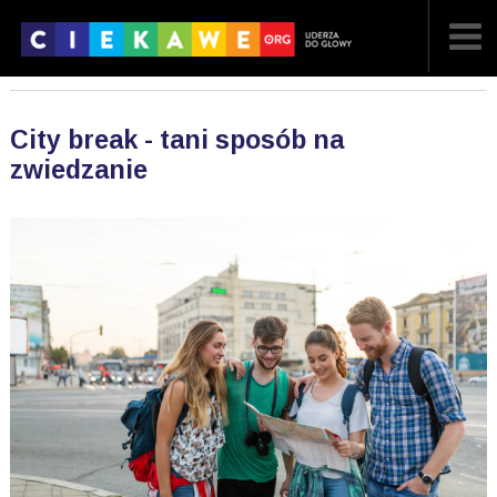
NAJNOWSZE
City break - tani sposób na
POPULARNE
zwiedzanie
LOSOWE
A
ARTYKUŁY
F
FILMY
G
GALERIA
REGULAMIN
KONTAKT