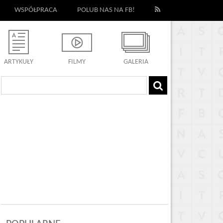
WSPÓŁPRACA
POLUB NAS NA FB!
ARTYKUŁY
FILMY
GALERIA