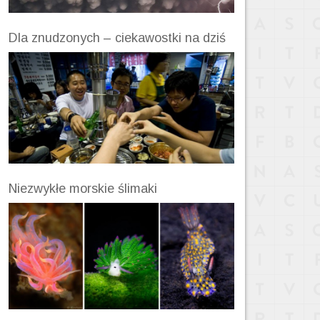
Dla znudzonych – ciekawostki na dziś
Niezwykłe morskie ślimaki