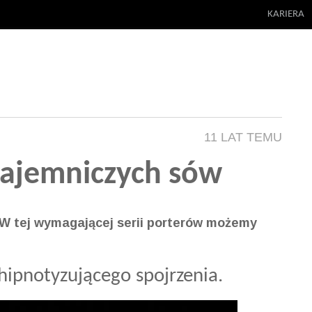
KARIERA
11 LAT TEMU
tajemniczych sów
 W tej wymagającej serii porterów możemy
.
hipnotyzującego spojrzenia.