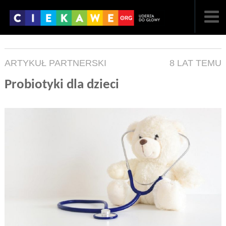
NAJNOWSZE
ARTYKUŁ PARTNERSKI
8 LAT TEMU
POPULARNE
Probiotyki dla dzieci
LOSOWE
A
ARTYKUŁY
F
FILMY
G
GALERIA
REGULAMIN
KONTAKT