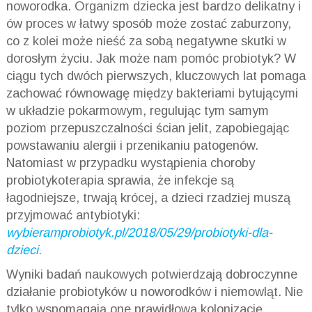
noworodka. Organizm dziecka jest bardzo delikatny i
ów proces w łatwy sposób może zostać zaburzony,
co z kolei może nieść za sobą negatywne skutki w
dorosłym życiu. Jak może nam pomóc probiotyk? W
ciągu tych dwóch pierwszych, kluczowych lat pomaga
zachować równowagę między bakteriami bytującymi
w układzie pokarmowym, regulując tym samym
poziom przepuszczalności ścian jelit, zapobiegając
powstawaniu alergii i przenikaniu patogenów.
Natomiast w przypadku wystąpienia choroby
probiotykoterapia sprawia, że infekcje są
łagodniejsze, trwają krócej, a dzieci rzadziej muszą
przyjmować antybiotyki:
wybieramprobiotyk.pl/2018/05/29/probiotyki-dla-
dzieci.
Wyniki badań naukowych potwierdzają dobroczynne
działanie probiotyków u noworodków i niemowląt. Nie
tylko wspomagają one prawidłową kolonizację