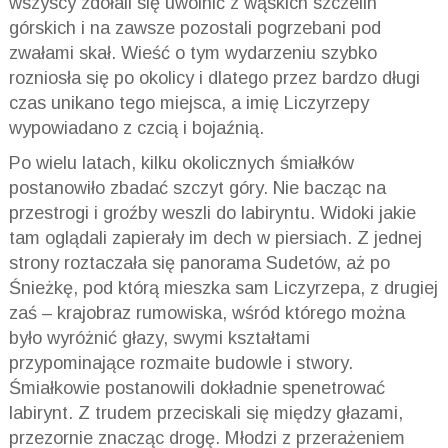
wszyscy zdołali się uwolnić z wąskich szczelin
górskich i na zawsze pozostali pogrzebani pod
zwałami skał. Wieść o tym wydarzeniu szybko
rozniosła się po okolicy i dlatego przez bardzo długi
czas unikano tego miejsca, a imię Liczyrzepy
wypowiadano z czcią i bojaźnią.
Po wielu latach, kilku okolicznych śmiałków
postanowiło zbadać szczyt góry. Nie bacząc na
przestrogi i groźby weszli do labiryntu. Widoki jakie
tam oglądali zapierały im dech w piersiach. Z jednej
strony roztaczała się panorama Sudetów, aż po
Śnieżkę, pod którą mieszka sam Liczyrzepa, z drugiej
zaś – krajobraz rumowiska, wśród którego można
było wyróżnić głazy, swymi kształtami
przypominające rozmaite budowle i stwory.
Śmiałkowie postanowili dokładnie spenetrować
labirynt. Z trudem przeciskali się między głazami,
przezornie znacząc drogę. Młodzi z przerażeniem