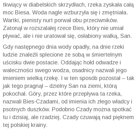
tkwiący w diabelskich skrzydłach, rzeka zyskała całą
moc Biesa. Woda nagle wzburzyła się i zmętniała.
Wartki, pienisty nurt porwał obu przeciwników.
Zatonął w rozszalałej rzece Bies, który nie umiał
pływać, ale i nie uratował się, osłabiony walką, San.
Gdy następnego dnia wody opadły, na dnie rzeki
ludzie znaleźli splecione ze sobą w śmiertelnym
uścisku dwie postacie. Oddając hołd odwadze i
waleczności swego wodza, osadnicy nazwali jego
imieniem wielką rzekę. I w ten sposób pozostał – tak
jak tego pragnął – dzielny San na ziemi, którą
pokochał. Góry, przez które przepływa ta rzeka,
nazwali Bies-Czadami, od imienia ich złego władcy i
psotnych duszków. Podobno Czady można spotkać
tu i dzisiaj, ale rzadziej. Czady czuwają nad pięknem
tej polskiej krainy.