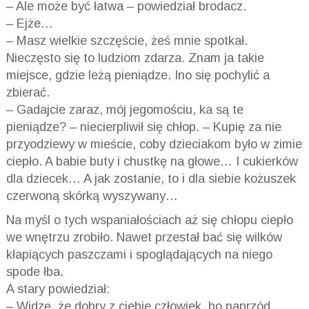
– Ale może być łatwa – powiedział brodacz.
– Ejże…
– Masz wielkie szczęście, żeś mnie spotkał.
Nieczęsto się to ludziom zdarza. Znam ja takie
miejsce, gdzie leżą pieniądze. Ino się pochylić a
zbierać.
– Gadajcie zaraz, mój jegomościu, ka są te
pieniądze? – niecierpliwił się chłop. – Kupię za nie
przyodziewy w mieście, coby dzieciakom było w zimie
ciepło. A babie buty i chustkę na głowe… I cukierków
dla dziecek… A jak zostanie, to i dla siebie kożuszek
czerwoną skórką wyszywany…
Na myśl o tych wspaniałościach aż się chłopu ciepło
we wnętrzu zrobiło. Nawet przestał bać się wilków
kłapiących paszczami i spoglądających na niego
spode łba.
A stary powiedział:
– Widzę, że dobry z ciebie człowiek, bo naprzód