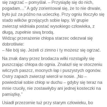
się zagrzać – pomyślał. – Przysiądę się do nich,
pogadam…” A gdy zorientował się, że to nie drwale,
było już za późno na ucieczkę. Przy ogniu tłoczyło się
stado wilków grzejących sobie łapy. W grupie
zwierząt widniała postać wysokiego człowieka, z
długą, zupełnie siwą brodą.
Widząc przerażenie chłopa starzec odezwał się
dobrotliwie:
– Nie bój się. Jeżeli ci zimno i ty możesz się ogrzać.
Na znak dany przez brodacza wilki rozstąpiły się
puszczając chłopa do ognia. Znalazł się w otoczeniu
wilczych paszcz, mocnych łap i puszystych ogonów.
Ostry zapach zwierząt wiercił w nosie. „No –
powiedział sobie chłop w duchu – gdyby się teraz na
mnie rzuciły, nie zostawiłyby ani jednej kosteczki na
pamiątkę.”
Usiadł przezornie tuż przy starym człowieku, bo