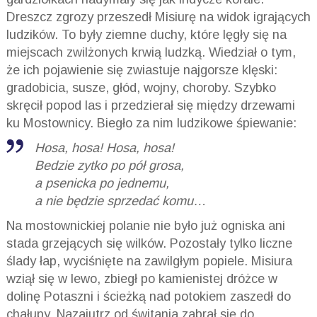
Dreszcz zgrozy przeszedł Misiurę na widok igrających
ludzików. To były ziemne duchy, które lęgły się na
miejscach zwilżonych krwią ludzką. Wiedział o tym,
że ich pojawienie się zwiastuje najgorsze klęski:
gradobicia, susze, głód, wojny, choroby. Szybko
skręcił popod las i przedzierał się między drzewami
ku Mostownicy. Biegło za nim ludzikowe śpiewanie:
Hosa, hosa! Hosa, hosa!
Bedzie zytko po pół grosa,
a psenicka po jednemu,
a nie będzie sprzedać komu…
Na mostownickiej polanie nie było już ogniska ani
stada grzejących się wilków. Pozostały tylko liczne
ślady łap, wyciśnięte na zawilgłym popiele. Misiura
wziął się w lewo, zbiegł po kamienistej dróżce w
dolinę Potaszni i ścieżką nad potokiem zaszedł do
chałupy. Nazajutrz od świtania zabrał się do