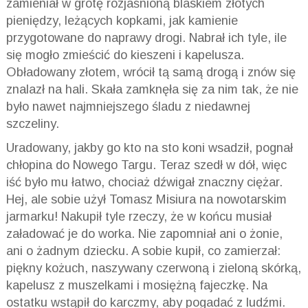
zamieniał w grotę rozjaśnioną blaskiem złotych
pieniędzy, leżących kopkami, jak kamienie
przygotowane do naprawy drogi. Nabrał ich tyle, ile
się mogło zmieścić do kieszeni i kapelusza.
Obładowany złotem, wrócił tą samą drogą i znów się
znalazł na hali. Skała zamknęła się za nim tak, że nie
było nawet najmniejszego śladu z niedawnej
szczeliny.
Uradowany, jakby go kto na sto koni wsadził, pognał
chłopina do Nowego Targu. Teraz szedł w dół, więc
iść było mu łatwo, chociaż dźwigał znaczny ciężar.
Hej, ale sobie użył Tomasz Misiura na nowotarskim
jarmarku! Nakupił tyle rzeczy, że w końcu musiał
załadować je do worka. Nie zapomniał ani o żonie,
ani o żadnym dziecku. A sobie kupił, co zamierzał:
piękny kożuch, naszywany czerwoną i zieloną skórką,
kapelusz z muszelkami i mosiężną fajeczkę. Na
ostatku wstąpił do karczmy, aby pogadać z ludźmi.