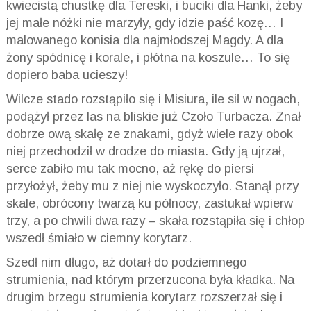
kwiecistą chustkę dla Tereski, i buciki dla Hanki, żeby
jej małe nóżki nie marzyły, gdy idzie paść kozę… I
malowanego konisia dla najmłodszej Magdy. A dla
żony spódnicę i korale, i płótna na koszule… To się
dopiero baba ucieszy!
Wilcze stado rozstąpiło się i Misiura, ile sił w nogach,
podążył przez las na bliskie już Czoło Turbacza. Znał
dobrze ową skałę ze znakami, gdyż wiele razy obok
niej przechodził w drodze do miasta. Gdy ją ujrzał,
serce zabiło mu tak mocno, aż rękę do piersi
przyłożył, żeby mu z niej nie wyskoczyło. Stanął przy
skale, obrócony twarzą ku północy, zastukał wpierw
trzy, a po chwili dwa razy – skała rozstąpiła się i chłop
wszedł śmiało w ciemny korytarz.
Szedł nim długo, aż dotarł do podziemnego
strumienia, nad którym przerzucona była kładka. Na
drugim brzegu strumienia korytarz rozszerzał się i