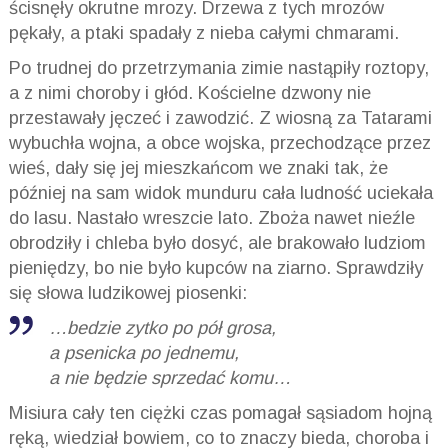
ścisnęły okrutne mrozy. Drzewa z tych mrozów
pękały, a ptaki spadały z nieba całymi chmarami.
Po trudnej do przetrzymania zimie nastąpiły roztopy,
a z nimi choroby i głód. Kościelne dzwony nie
przestawały jęczeć i zawodzić. Z wiosną za Tatarami
wybuchła wojna, a obce wojska, przechodzące przez
wieś, dały się jej mieszkańcom we znaki tak, że
później na sam widok munduru cała ludność uciekała
do lasu. Nastało wreszcie lato. Zboża nawet nieźle
obrodziły i chleba było dosyć, ale brakowało ludziom
pieniędzy, bo nie było kupców na ziarno. Sprawdziły
się słowa ludzikowej piosenki:
…bedzie zytko po pół grosa,
a psenicka po jednemu,
a nie będzie sprzedać komu…
Misiura cały ten ciężki czas pomagał sąsiadom hojną
ręką, wiedział bowiem, co to znaczy bieda, choroba i