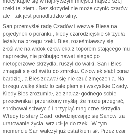
mocy kąpie się w najpłytszym miejscu najszerszej
rzeki tej ziemi. Bez skrzydeł nie może czynić czarów,
ale i tak jest ponadludzko silny.
San przemyślał radę Czadów i wezwał Biesa na
pojedynek o poranku, kiedy czarodziejskie skrzydła
leżały na brzegu rzeki. Bies, roześmiawszy się
złośliwie na widok człowieka z toporem stającego mu
naprzeciw, nie próbując nawet sięgać po
nietoperzowe skrzydła, ruszył do walki. San i Bies
zmagali się od świtu do zmroku. Człowiek słabł coraz
bardziej, a Bies zdawał się nie czuć zmęczenia. Na
brzegu walkę śledziło całe plemię i wszystkie Czady.
Kiedy Bies zrozumiał, że znalazł godnego sobie
przeciwnika i przerażony myślą, że może przegrać,
spróbował schwycić i przypiąć magiczne skrzydła.
Wtedy to stary Czad, odwdzięczając się Sanowi za
uratowanie życia, wrzucił je do rzeki. W tym
momencie San walczył już ostatkiem sił. Przez czar