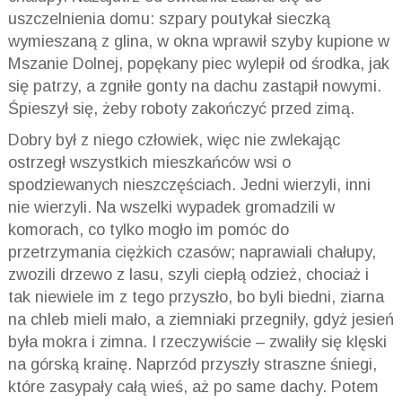
uszczelnienia domu: szpary poutykał sieczką
wymieszaną z glina, w okna wprawił szyby kupione w
Mszanie Dolnej, popękany piec wylepił od środka, jak
się patrzy, a zgniłe gonty na dachu zastąpił nowymi.
Śpieszył się, żeby roboty zakończyć przed zimą.
Dobry był z niego człowiek, więc nie zwlekając
ostrzegł wszystkich mieszkańców wsi o
spodziewanych nieszczęściach. Jedni wierzyli, inni
nie wierzyli. Na wszelki wypadek gromadzili w
komorach, co tylko mogło im pomóc do
przetrzymania ciężkich czasów; naprawiali chałupy,
zwozili drzewo z lasu, szyli ciepłą odzież, chociaż i
tak niewiele im z tego przyszło, bo byli biedni, ziarna
na chleb mieli mało, a ziemniaki przegniły, gdyż jesień
była mokra i zimna. I rzeczywiście – zwaliły się klęski
na górską krainę. Naprzód przyszły straszne śniegi,
które zasypały całą wieś, aż po same dachy. Potem