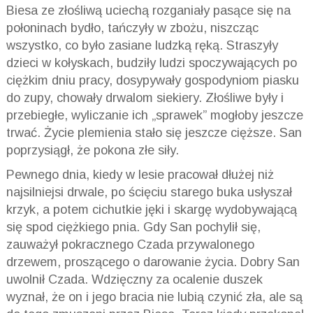
Biesa ze złośliwą uciechą rozganiały pasące się na
połoninach bydło, tańczyły w zbożu, niszcząc
wszystko, co było zasiane ludzką ręką. Straszyły
dzieci w kołyskach, budziły ludzi spoczywających po
ciężkim dniu pracy, dosypywały gospodyniom piasku
do zupy, chowały drwalom siekiery. Złośliwe były i
przebiegłe, wyliczanie ich „sprawek” mogłoby jeszcze
trwać. Życie plemienia stało się jeszcze cięższe. San
poprzysiągł, że pokona złe siły.
Pewnego dnia, kiedy w lesie pracował dłużej niż
najsilniejsi drwale, po ścięciu starego buka usłyszał
krzyk, a potem cichutkie jęki i skargę wydobywającą
się spod ciężkiego pnia. Gdy San pochylił się,
zauważył pokracznego Czada przywalonego
drzewem, proszącego o darowanie życia. Dobry San
uwolnił Czada. Wdzięczny za ocalenie duszek
wyznał, że on i jego bracia nie lubią czynić zła, ale są