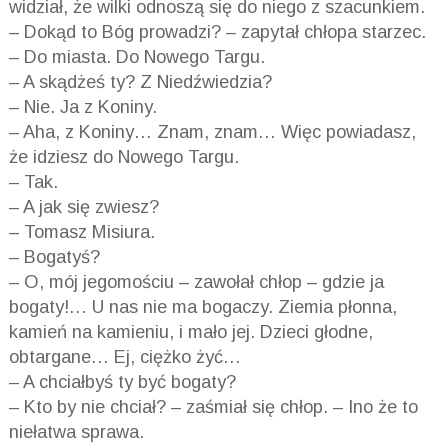
widział, że wilki odnoszą się do niego z szacunkiem.
– Dokąd to Bóg prowadzi? – zapytał chłopa starzec.
– Do miasta. Do Nowego Targu.
– A skądżeś ty? Z Niedźwiedzia?
– Nie. Ja z Koniny.
– Aha, z Koniny… Znam, znam… Więc powiadasz,
że idziesz do Nowego Targu.
– Tak.
– A jak się zwiesz?
– Tomasz Misiura.
– Bogatyś?
– O, mój jegomościu – zawołał chłop – gdzie ja
bogaty!… U nas nie ma bogaczy. Ziemia płonna,
kamień na kamieniu, i mało jej. Dzieci głodne,
obtargane… Ej, ciężko żyć…
– A chciałbyś ty być bogaty?
– Kto by nie chciał? – zaśmiał się chłop. – Ino że to
niełatwa sprawa.