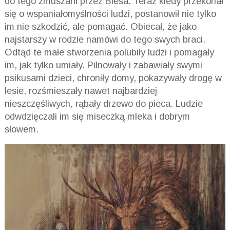
do tego zmuszani przez Biesa. Teraz kiedy przekonał
się o wspaniałomyślności ludzi, postanowił nie tylko
im nie szkodzić, ale pomagać. Obiecał, że jako
najstarszy w rodzie namówi do tego swych braci.
Odtąd te małe stworzenia polubiły ludzi i pomagały
im, jak tylko umiały. Pilnowały i zabawiały swymi
psikusami dzieci, chroniły domy, pokazywały drogę w
lesie, rozśmieszały nawet najbardziej
nieszczęśliwych, rąbały drzewo do pieca. Ludzie
odwdzięczali im się miseczką mleka i dobrym
słowem.