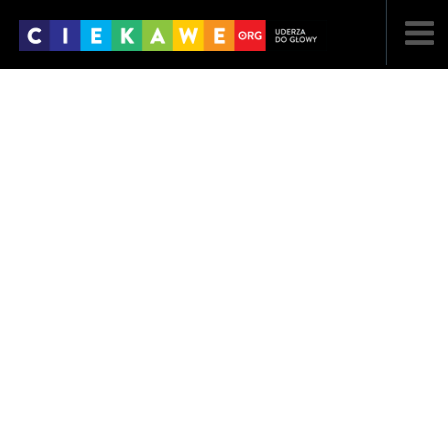
NAJNOWSZE
POPULARNE
LOSOWE
A
ARTYKUŁY
F
FILMY
G
GALERIA
REGULAMIN
KONTAKT