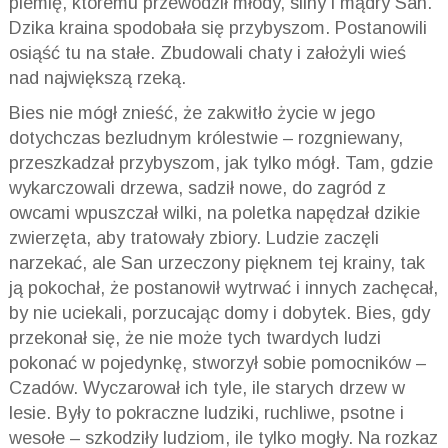
plemię, któremu przewodził młody, silny i mądry San.
Dzika kraina spodobała się przybyszom. Postanowili
osiąść tu na stałe. Zbudowali chaty i założyli wieś
nad największą rzeką.
Bies nie mógł znieść, że zakwitło życie w jego
dotychczas bezludnym królestwie – rozgniewany,
przeszkadzał przybyszom, jak tylko mógł. Tam, gdzie
wykarczowali drzewa, sadził nowe, do zagród z
owcami wpuszczał wilki, na poletka napędzał dzikie
zwierzęta, aby tratowały zbiory. Ludzie zaczęli
narzekać, ale San urzeczony pięknem tej krainy, tak
ją pokochał, że postanowił wytrwać i innych zachęcał,
by nie uciekali, porzucając domy i dobytek. Bies, gdy
przekonał się, że nie może tych twardych ludzi
pokonać w pojedynkę, stworzył sobie pomocników –
Czadów. Wyczarował ich tyle, ile starych drzew w
lesie. Były to pokraczne ludziki, ruchliwe, psotne i
wesołe – szkodziły ludziom, ile tylko mogły. Na rozkaz