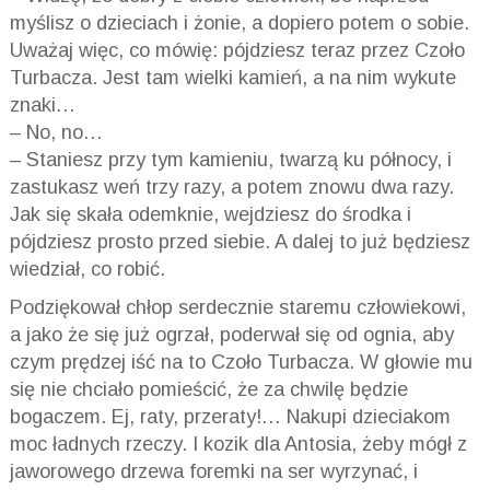
myślisz o dzieciach i żonie, a dopiero potem o sobie.
Uważaj więc, co mówię: pójdziesz teraz przez Czoło
Turbacza. Jest tam wielki kamień, a na nim wykute
znaki…
– No, no…
– Staniesz przy tym kamieniu, twarzą ku północy, i
zastukasz weń trzy razy, a potem znowu dwa razy.
Jak się skała odemknie, wejdziesz do środka i
pójdziesz prosto przed siebie. A dalej to już będziesz
wiedział, co robić.
Podziękował chłop serdecznie staremu człowiekowi,
a jako że się już ogrzał, poderwał się od ognia, aby
czym prędzej iść na to Czoło Turbacza. W głowie mu
się nie chciało pomieścić, że za chwilę będzie
bogaczem. Ej, raty, przeraty!… Nakupi dzieciakom
moc ładnych rzeczy. I kozik dla Antosia, żeby mógł z
jaworowego drzewa foremki na ser wyrzynać, i