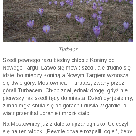
Turbacz
Szedł pewnego razu biedny chłop z Koniny do
Nowego Targu. Łatwo się mówi: szedł, ale trudno się
idzie, bo między Koniną a Nowym Targiem wznoszą
się dwie góry: Mostownica i Turbacz, zwany przez
górali Turbacem. Chłop znał jednak drogę, gdyż nie
pierwszy raz szedł tędy do miasta. Dzień był jesienny,
zimna mgła snuła się po górach i dusiła w gardle, a
wiatr przenikał ubranie i mroził ciało.
Na Mostownicy już z daleka ujrzał ognisko. Ucieszył
się na ten widok: „Pewnie drwale rozpalili ogień, żeby