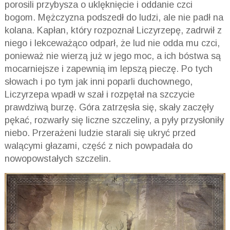
porosili przybysza o uklęknięcie i oddanie czci
bogom. Mężczyzna podszedł do ludzi, ale nie padł na
kolana. Kapłan, który rozpoznał Liczyrzepę, zadrwił z
niego i lekceważąco odparł, że lud nie odda mu czci,
ponieważ nie wierzą już w jego moc, a ich bóstwa są
mocarniejsze i zapewnią im lepszą pieczę. Po tych
słowach i po tym jak inni poparli duchownego,
Liczyrzepa wpadł w szał i rozpętał na szczycie
prawdziwą burzę. Góra zatrzęsła się, skały zaczęły
pękać, rozwarły się liczne szczeliny, a pyły przysłoniły
niebo. Przerażeni ludzie starali się ukryć przed
walącymi głazami, część z nich powpadała do
nowopowstałych szczelin.