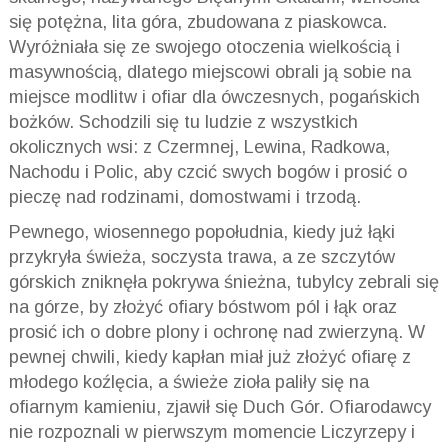
się potężna, lita góra, zbudowana z piaskowca.
Wyróżniała się ze swojego otoczenia wielkością i
masywnością, dlatego miejscowi obrali ją sobie na
miejsce modlitw i ofiar dla ówczesnych, pogańskich
bożków. Schodzili się tu ludzie z wszystkich
okolicznych wsi: z Czermnej, Lewina, Radkowa,
Nachodu i Polic, aby czcić swych bogów i prosić o
pieczę nad rodzinami, domostwami i trzodą.
Pewnego, wiosennego popołudnia, kiedy już łąki
przykryła świeża, soczysta trawa, a ze szczytów
górskich zniknęła pokrywa śnieżna, tubylcy zebrali się
na górze, by złożyć ofiary bóstwom pól i łąk oraz
prosić ich o dobre plony i ochronę nad zwierzyną. W
pewnej chwili, kiedy kapłan miał już złożyć ofiarę z
młodego koźlęcia, a świeże zioła paliły się na
ofiarnym kamieniu, zjawił się Duch Gór. Ofiarodawcy
nie rozpoznali w pierwszym momencie Liczyrzepy i