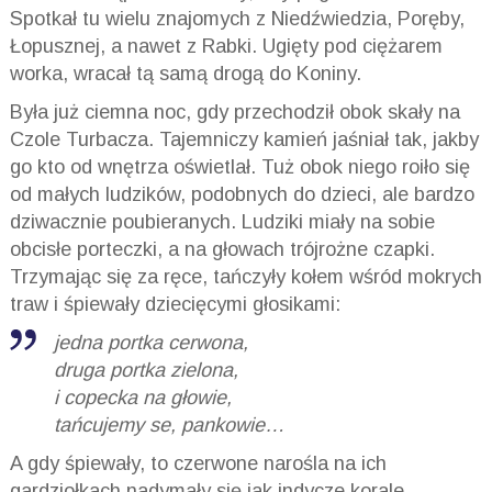
Spotkał tu wielu znajomych z Niedźwiedzia, Poręby,
Łopusznej, a nawet z Rabki. Ugięty pod ciężarem
worka, wracał tą samą drogą do Koniny.
Była już ciemna noc, gdy przechodził obok skały na
Czole Turbacza. Tajemniczy kamień jaśniał tak, jakby
go kto od wnętrza oświetlał. Tuż obok niego roiło się
od małych ludzików, podobnych do dzieci, ale bardzo
dziwacznie poubieranych. Ludziki miały na sobie
obcisłe porteczki, a na głowach trójrożne czapki.
Trzymając się za ręce, tańczyły kołem wśród mokrych
traw i śpiewały dziecięcymi głosikami:
jedna portka cerwona,
druga portka zielona,
i copecka na głowie,
tańcujemy se, pankowie…
A gdy śpiewały, to czerwone narośla na ich
gardziołkach nadymały się jak indycze korale.