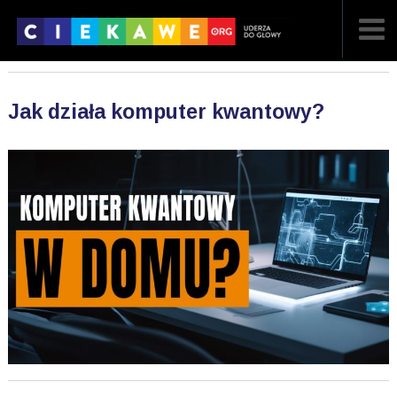
NAJNOWSZE
Jak działa komputer kwantowy?
POPULARNE
LOSOWE
A
ARTYKUŁY
F
FILMY
G
GALERIA
REGULAMIN
KONTAKT