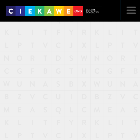
NAJNOWSZE
POPULARNE
LOSOWE
A
ARTYKUŁY
F
FILMY
G
GALERIA
REGULAMIN
KONTAKT