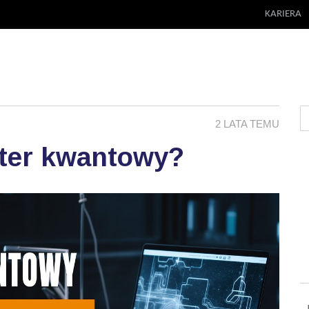
KARIERA
2 LATA TEMU
uter kwantowy?