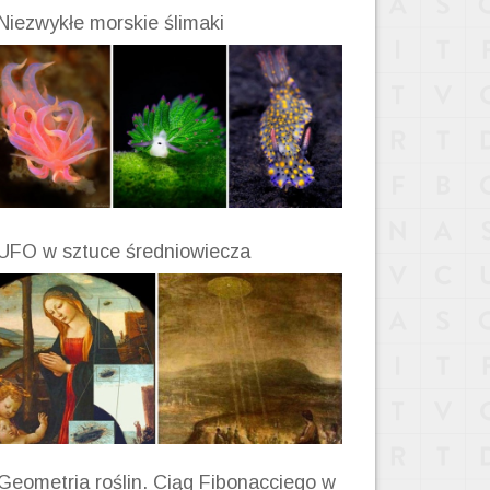
Niezwykłe morskie ślimaki
UFO w sztuce średniowiecza
Geometria roślin. Ciąg Fibonacciego w