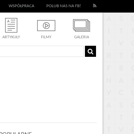
WSPÓŁPRACA
POLUB NAS NA FB!
ARTYKUŁY
FILMY
GALERIA