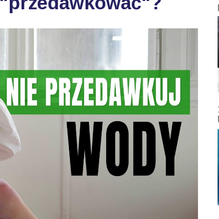
 "przedawkować"?