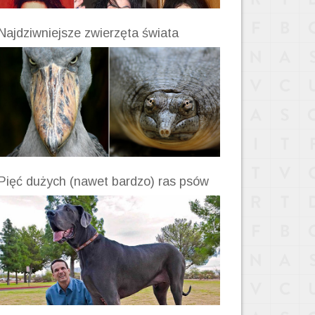
Najdziwniejsze zwierzęta świata
Pięć dużych (nawet bardzo) ras psów