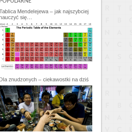
POPULARNE
Tablica Mendelejewa – jak najszybciej
nauczyć się…
Dla znudzonych – ciekawostki na dziś