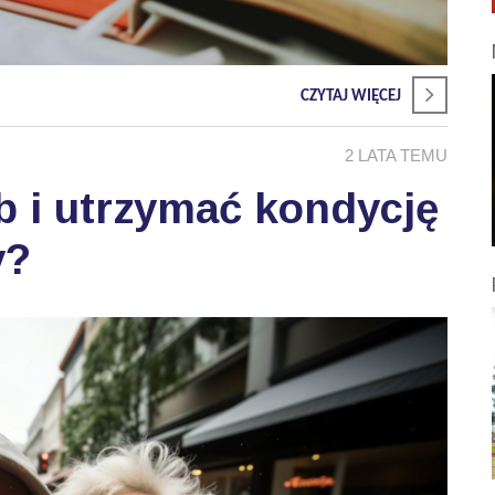
CZYTAJ WIĘCEJ
2 LATA TEMU
b i utrzymać kondycję
y?