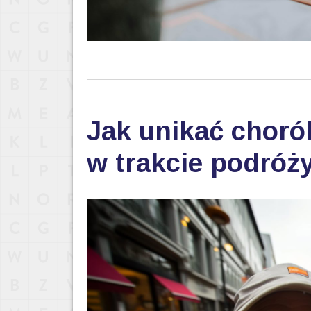
Jak unikać choró
w trakcie podróż