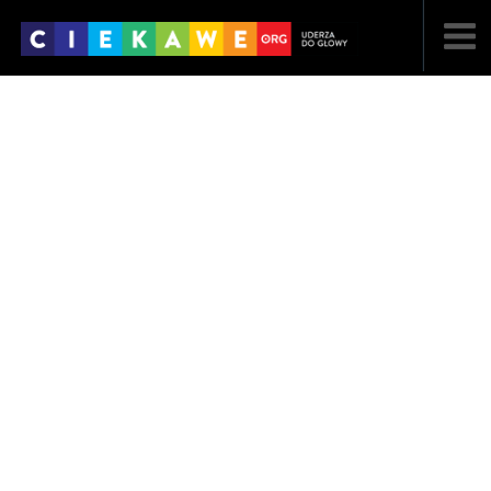
NAJNOWSZE
POPULARNE
LOSOWE
A
ARTYKUŁY
F
FILMY
G
GALERIA
REGULAMIN
KONTAKT