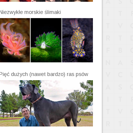
Niezwykłe morskie ślimaki
Pięć dużych (nawet bardzo) ras psów