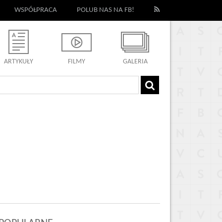
WSPÓŁPRACA
POLUB NAS NA FB!
ARTYKUŁY
FILMY
GALERIA