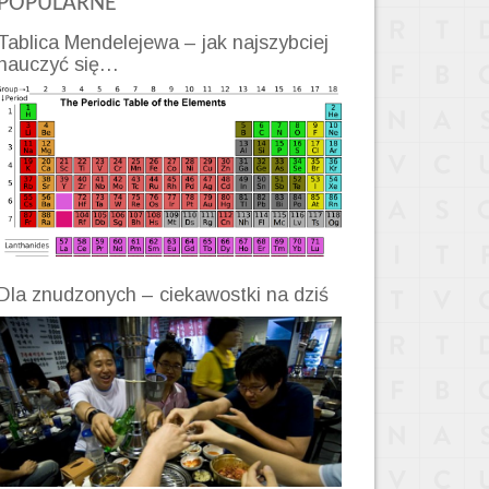
POPULARNE
Tablica Mendelejewa – jak najszybciej
nauczyć się…
Dla znudzonych – ciekawostki na dziś