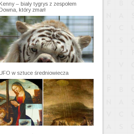
Kenny – biały tygrys z zespołem
Downa, który zmarł
UFO w sztuce średniowiecza