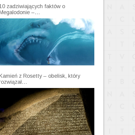
10 zadziwiających faktów o
Megalodonie –…
Kamień z Rosetty – obelisk, który
rozwiązał…