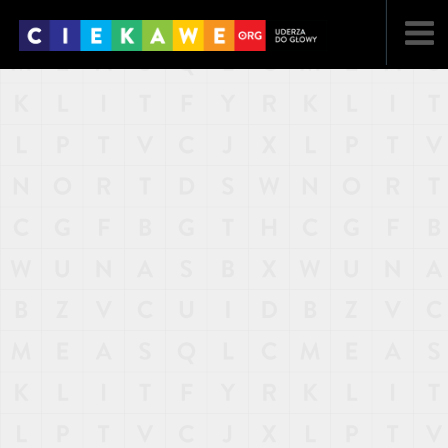
NAJNOWSZE
POPULARNE
LOSOWE
A
ARTYKUŁY
F
FILMY
G
GALERIA
REGULAMIN
KONTAKT