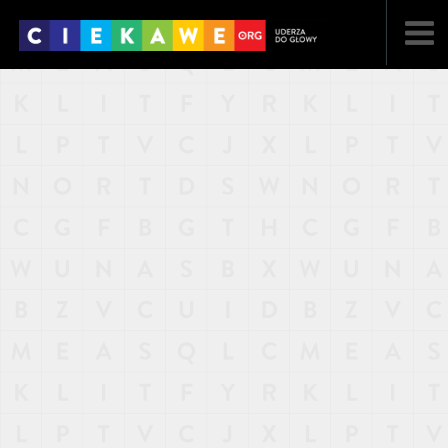
NAJNOWSZE
POPULARNE
LOSOWE
A
ARTYKUŁY
F
FILMY
G
GALERIA
REGULAMIN
KONTAKT