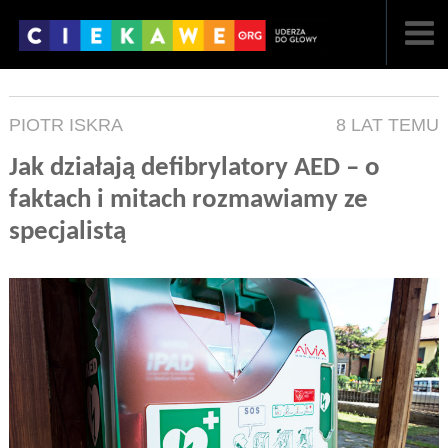
NAJNOWSZE
PIOTR ISKRA
8 LAT TEMU
POPULARNE
Jak działają defibrylatory AED – o
LOSOWE
faktach i mitach rozmawiamy ze
specjalistą
A
ARTYKUŁY
F
FILMY
G
GALERIA
REGULAMIN
KONTAKT