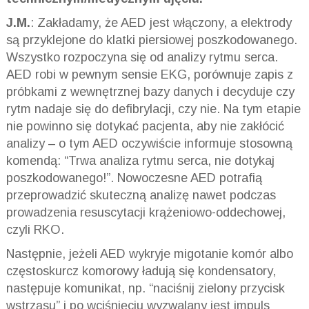
J.M.
: Zakładamy, że AED jest włączony, a elektrody
są przyklejone do klatki piersiowej poszkodowanego.
Wszystko rozpoczyna się od analizy rytmu serca.
AED robi w pewnym sensie EKG, porównuje zapis z
próbkami z wewnętrznej bazy danych i decyduje czy
rytm nadaje się do defibrylacji, czy nie. Na tym etapie
nie powinno się dotykać pacjenta, aby nie zakłócić
analizy – o tym AED oczywiście informuje stosowną
komendą: “Trwa analiza rytmu serca, nie dotykaj
poszkodowanego!”. Nowoczesne AED potrafią
przeprowadzić skuteczną analizę nawet podczas
prowadzenia resuscytacji krążeniowo-oddechowej,
czyli RKO.
Następnie, jeżeli AED wykryje migotanie komór albo
częstoskurcz komorowy ładują się kondensatory,
następuje komunikat, np. “naciśnij zielony przycisk
wstrząsu” i po wciśnięciu wyzwalany jest impuls