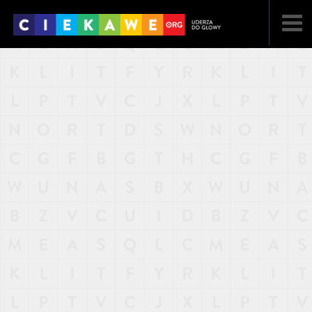
NAJNOWSZE
POPULARNE
LOSOWE
A
ARTYKUŁY
F
FILMY
G
GALERIA
REGULAMIN
KONTAKT