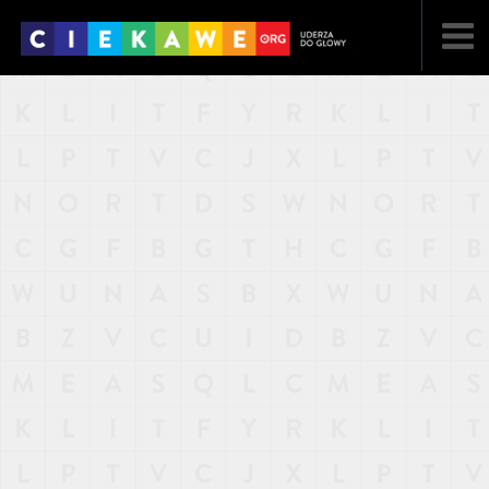
NAJNOWSZE
POPULARNE
LOSOWE
A
ARTYKUŁY
F
FILMY
G
GALERIA
REGULAMIN
KONTAKT