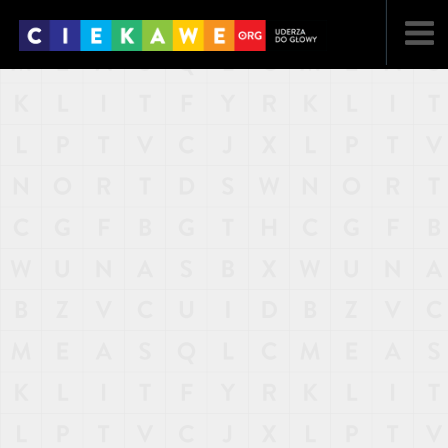
NAJNOWSZE
POPULARNE
LOSOWE
A
ARTYKUŁY
F
FILMY
G
GALERIA
REGULAMIN
KONTAKT