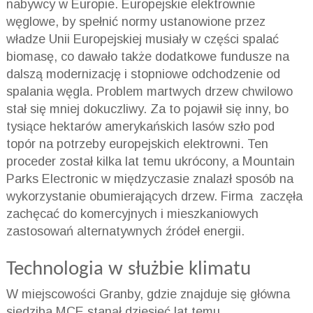
nabywcy w Europie. Europejskie elektrownie
węglowe, by spełnić normy ustanowione przez
władze Unii Europejskiej musiały w części spalać
biomasę, co dawało także dodatkowe fundusze na
dalszą modernizację i stopniowe odchodzenie od
spalania węgla. Problem martwych drzew chwilowo
stał się mniej dokuczliwy. Za to pojawił się inny, bo
tysiące hektarów amerykańskich lasów szło pod
topór na potrzeby europejskich elektrowni. Ten
proceder został kilka lat temu ukrócony, a Mountain
Parks Electronic w międzyczasie znalazł sposób na
wykorzystanie obumierających drzew. Firma zaczęła
zachęcać do komercyjnych i mieszkaniowych
zastosowań alternatywnych źródeł energii.
Technologia w służbie klimatu
W miejscowości Granby, gdzie znajduje się główna
siedziba MCE stanął dziesięć lat temu