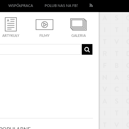
WSPÓŁPRACA
POLUB NAS NA FB!
ARTYKUŁY
FILMY
GALERIA