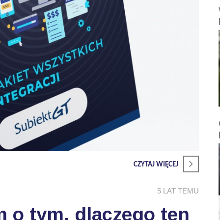
CZYTAJ WIĘCEJ
5 LAT TEMU
m o tym, dlaczego ten