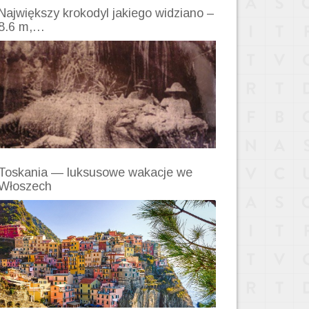
Największy krokodyl jakiego widziano –
8.6 m,…
Toskania — luksusowe wakacje we
Włoszech