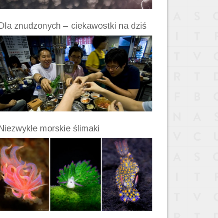
Dla znudzonych – ciekawostki na dziś
Niezwykłe morskie ślimaki