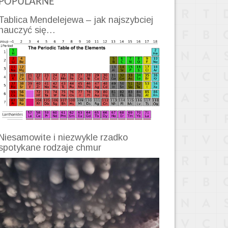
POPULARNE
Tablica Mendelejewa – jak najszybciej
nauczyć się…
Niesamowite i niezwykle rzadko
spotykane rodzaje chmur