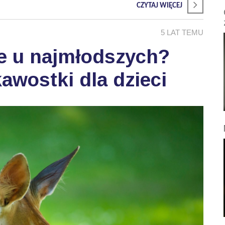
CZYTAJ WIĘCEJ
5 LAT TEMU
je u najmłodszych?
awostki dla dzieci