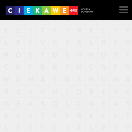
NAJNOWSZE
POPULARNE
LOSOWE
A
ARTYKUŁY
F
FILMY
G
GALERIA
REGULAMIN
KONTAKT