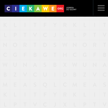
NAJNOWSZE
POPULARNE
LOSOWE
A
ARTYKUŁY
F
FILMY
G
GALERIA
REGULAMIN
KONTAKT