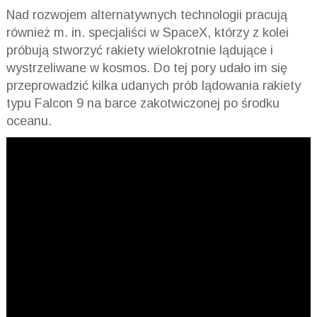
Nad rozwojem alternatywnych technologii pracują
również m. in. specjaliści w SpaceX, którzy z kolei
próbują stworzyć rakiety wielokrotnie lądujące i
wystrzeliwane w kosmos. Do tej pory udało im się
przeprowadzić kilka udanych prób lądowania rakiety
typu Falcon 9 na barce zakotwiczonej po środku
oceanu.