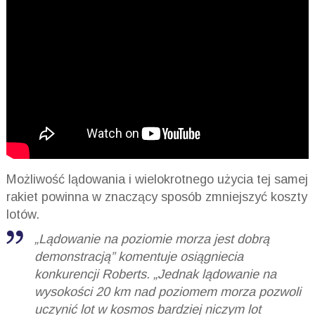
Możliwość lądowania i wielokrotnego użycia tej samej
rakiet powinna w znaczący sposób zmniejszyć koszty
lotów.
„Lądowanie na poziomie morza jest dobrą
demonstracją” komentuje osiągniecia
konkurencji Roberts. „Jednak lądowanie na
wysokości 20 km nad poziomem morza pozwoli
uczynić lot w kosmos bardziej niczym lot