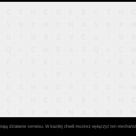
niają działanie serwisu. W każdej chwili możesz wyłączyć ten mechani