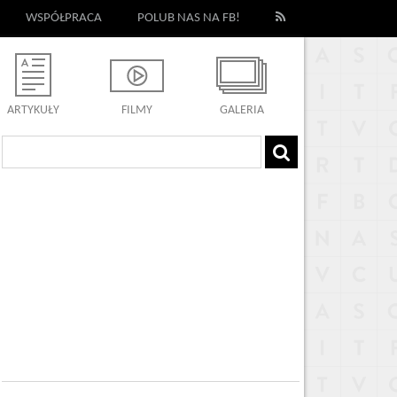
WSPÓŁPRACA
POLUB NAS NA FB!
ARTYKUŁY
FILMY
GALERIA