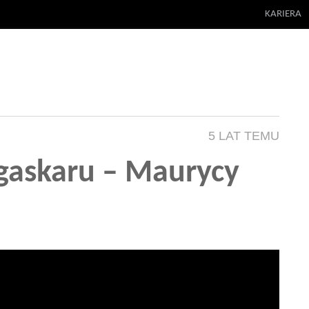
KARIERA
5 LAT TEMU
agaskaru – Maurycy