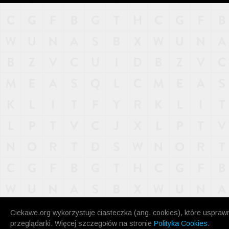
NAJNOWSZE
POPULARNE
LOSOWE
A
ARTYKUŁY
F
FILMY
G
GALERIA
REGULAMIN
KONTAKT
Ciekawe.org wykorzystuje ciasteczka (ang. cookies), które uspraw
przeglądarki. Więcej szczegołów na stronie
Polityka Cookies
.