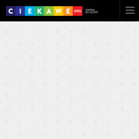
NAJNOWSZE
POPULARNE
LOSOWE
A
ARTYKUŁY
F
FILMY
G
GALERIA
REGULAMIN
KONTAKT