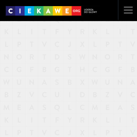
NAJNOWSZE
POPULARNE
LOSOWE
A
ARTYKUŁY
F
FILMY
G
GALERIA
REGULAMIN
KONTAKT