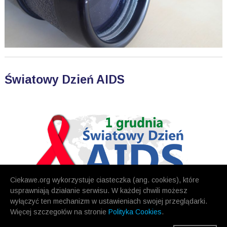
Światowy Dzień AIDS
Ciekawe.org wykorzystuje ciasteczka (ang. cookies), które
usprawniają działanie serwisu. W każdej chwili możesz
wyłączyć ten mechanizm w ustawieniach swojej przeglądarki.
Więcej szczegołów na stronie
Polityka Cookies
.
POPRZEDNIE
NASTĘPNE