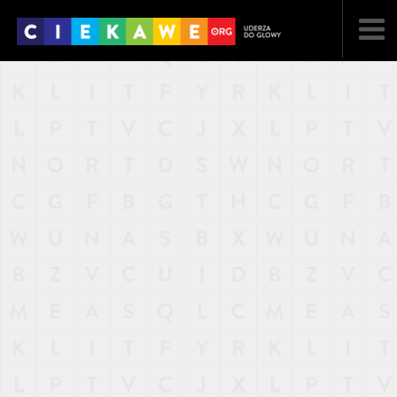
NAJNOWSZE
POPULARNE
LOSOWE
A
ARTYKUŁY
F
FILMY
G
GALERIA
REGULAMIN
KONTAKT