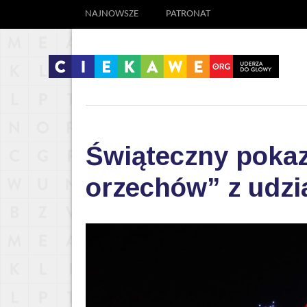
NAJNOWSZE
PATRONAT
Świąteczny pokaz
orzechów” z udz