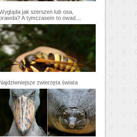
Wygląda jak szerszeń lub osa,
prawda? A tymczasem to owad…
Najdziwniejsze zwierzęta świata