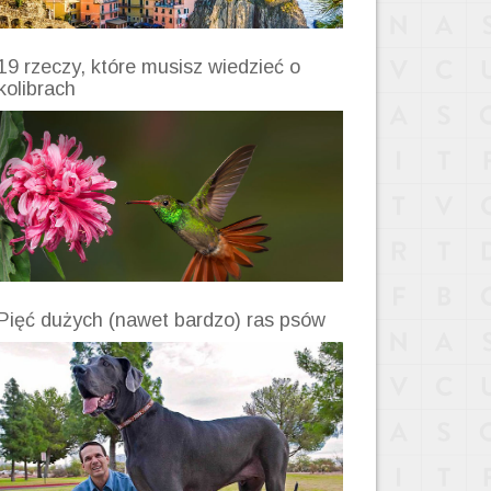
19 rzeczy, które musisz wiedzieć o
kolibrach
Pięć dużych (nawet bardzo) ras psów