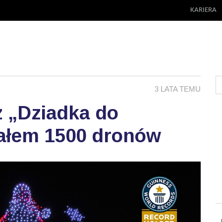
KARIERA
3 LATA TEMU
 „Dziadka do
iałem 1500 dronów