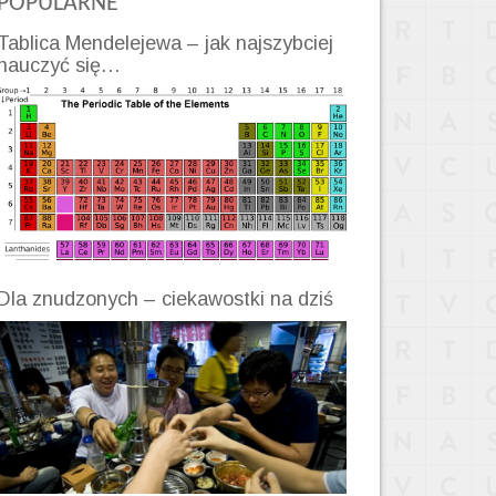
POPULARNE
Tablica Mendelejewa – jak najszybciej
nauczyć się…
Dla znudzonych – ciekawostki na dziś