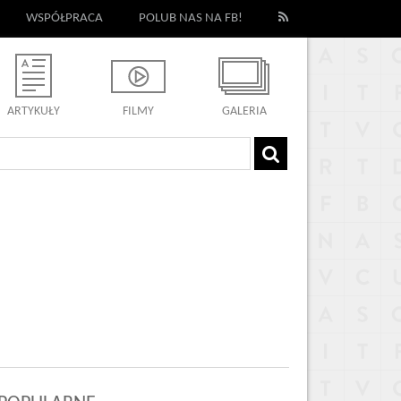
WSPÓŁPRACA
POLUB NAS NA FB!
ARTYKUŁY
FILMY
GALERIA