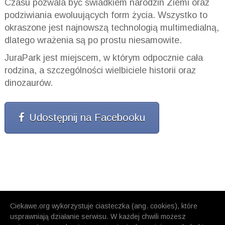
Czasu pozwala być świadkiem narodzin Ziemi oraz
podziwiania ewoluujących form życia. Wszystko to
okraszone jest najnowszą technologią multimedialną,
dlatego wrażenia są po prostu niesamowite.
JuraPark jest miejscem, w którym odpocznie cała
rodzina, a szczególności wielbiciele historii oraz
dinozaurów.
Udostępnij na Facebooku
Ciekawe.org wykorzystuje ciasteczka (ang. cookies), które
usprawniają działanie serwisu. W każdej chwili możesz