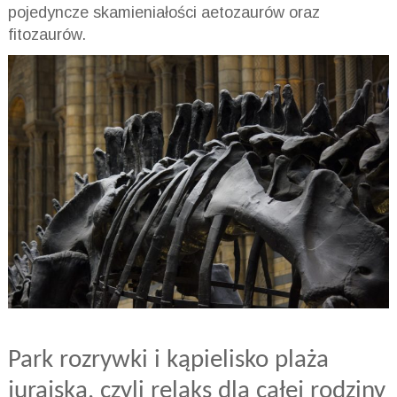
pojedyncze skamieniałości aetozaurów oraz
fitozaurów.
Park rozrywki i kąpielisko plaża
jurajska, czyli relaks dla całej rodziny