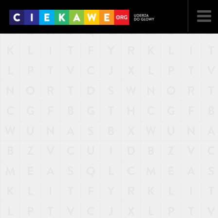
NAJNOWSZE
POPULARNE
LOSOWE
A
ARTYKUŁY
F
FILMY
G
GALERIA
REGULAMIN
KONTAKT