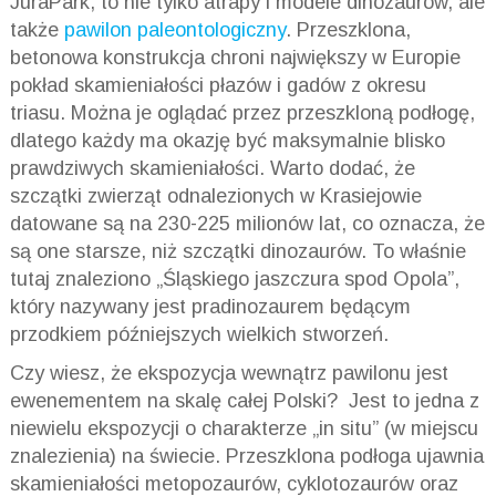
JuraPark, to nie tylko atrapy i modele dinozaurów, ale
także
pawilon paleontologiczny
. Przeszklona,
betonowa konstrukcja chroni największy w Europie
pokład skamieniałości płazów i gadów z okresu
triasu. Można je oglądać przez przeszkloną podłogę,
dlatego każdy ma okazję być maksymalnie blisko
prawdziwych skamieniałości. Warto dodać, że
szczątki zwierząt odnalezionych w Krasiejowie
datowane są na 230-225 milionów lat, co oznacza, że
są one starsze, niż szczątki dinozaurów. To właśnie
tutaj znaleziono „Śląskiego jaszczura spod Opola”,
który nazywany jest pradinozaurem będącym
przodkiem późniejszych wielkich stworzeń.
Czy wiesz, że ekspozycja wewnątrz pawilonu jest
ewenementem na skalę całej Polski? Jest to jedna z
niewielu ekspozycji o charakterze „in situ” (w miejscu
znalezienia) na świecie. Przeszklona podłoga ujawnia
skamieniałości metopozaurów, cyklotozaurów oraz