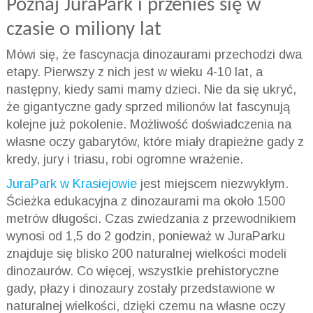
Poznaj JuraPark i przenieś się w
czasie o miliony lat
Mówi się, że fascynacja dinozaurami przechodzi dwa
etapy. Pierwszy z nich jest w wieku 4-10 lat, a
następny, kiedy sami mamy dzieci. Nie da się ukryć,
że gigantyczne gady sprzed milionów lat fascynują
kolejne już pokolenie. Możliwość doświadczenia na
własne oczy gabarytów, które miały drapieżne gady z
kredy, jury i triasu, robi ogromne wrażenie.
JuraPark w Krasiejowie
jest miejscem niezwykłym.
Ścieżka edukacyjna z dinozaurami ma około 1500
metrów długości. Czas zwiedzania z przewodnikiem
wynosi od 1,5 do 2 godzin, ponieważ w JuraParku
znajduje się blisko 200 naturalnej wielkości modeli
dinozaurów. Co więcej, wszystkie prehistoryczne
gady, płazy i dinozaury zostały przedstawione w
naturalnej wielkości, dzięki czemu na własne oczy