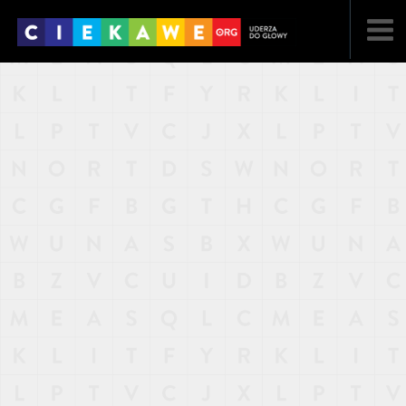
NAJNOWSZE
POPULARNE
LOSOWE
A
ARTYKUŁY
F
FILMY
G
GALERIA
REGULAMIN
KONTAKT