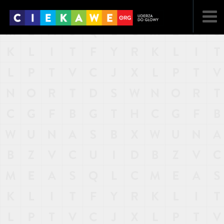
NAJNOWSZE
POPULARNE
LOSOWE
A
ARTYKUŁY
F
FILMY
G
GALERIA
REGULAMIN
KONTAKT