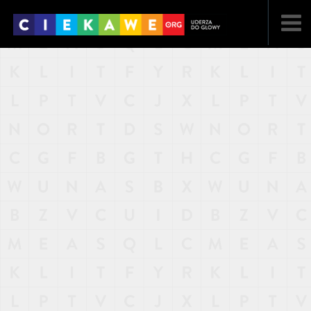
NAJNOWSZE
POPULARNE
LOSOWE
A
ARTYKUŁY
F
FILMY
G
GALERIA
REGULAMIN
KONTAKT