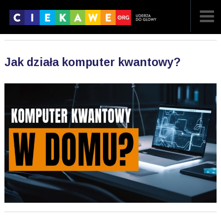
NAJNOWSZE
Jak działa komputer kwantowy?
POPULARNE
LOSOWE
A
ARTYKUŁY
F
FILMY
G
GALERIA
REGULAMIN
KONTAKT