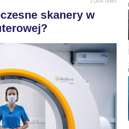
2 LATA TEMU
oczesne skanery w
uterowej?