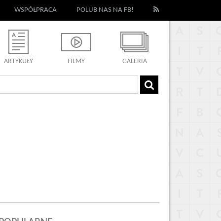
WSPÓŁPRACA
POLUB NAS NA FB!
ARTYKUŁY
FILMY
GALERIA