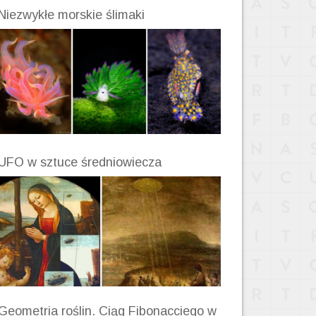
Niezwykłe morskie ślimaki
UFO w sztuce średniowiecza
Geometria roślin. Ciąg Fibonacciego w