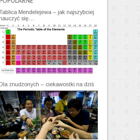
POPULARNE
Tablica Mendelejewa – jak najszybciej
nauczyć się…
Dla znudzonych – ciekawostki na dziś