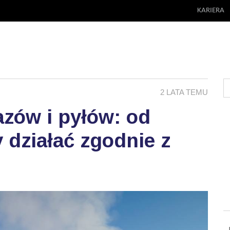
KARIERA
2 LATA TEMU
azów i pyłów: od
 działać zgodnie z