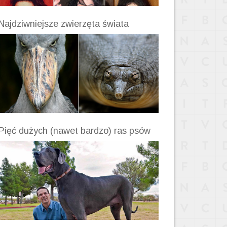
Najdziwniejsze zwierzęta świata
Pięć dużych (nawet bardzo) ras psów