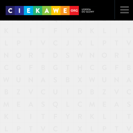
NAJNOWSZE
POPULARNE
LOSOWE
A
ARTYKUŁY
F
FILMY
G
GALERIA
REGULAMIN
KONTAKT