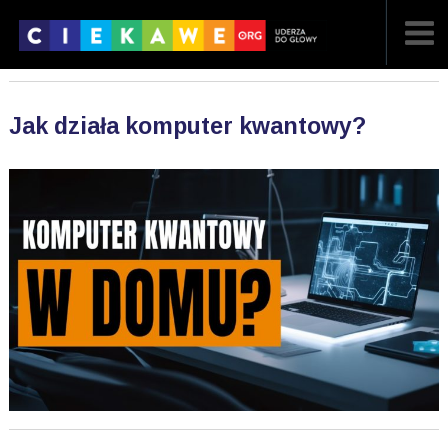
NAJNOWSZE
Jak działa komputer kwantowy?
POPULARNE
LOSOWE
A
ARTYKUŁY
F
FILMY
G
GALERIA
REGULAMIN
KONTAKT