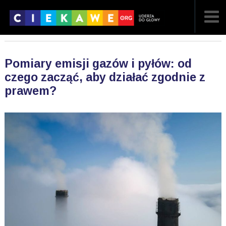
NAJNOWSZE
Pomiary emisji gazów i pyłów: od
POPULARNE
czego zacząć, aby działać zgodnie z
prawem?
LOSOWE
A
ARTYKUŁY
F
FILMY
G
GALERIA
REGULAMIN
KONTAKT