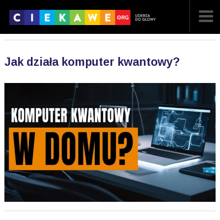
NAJNOWSZE
Jak działa komputer kwantowy?
POPULARNE
LOSOWE
A
ARTYKUŁY
F
FILMY
G
GALERIA
REGULAMIN
KONTAKT