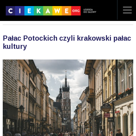
NAJNOWSZE
Pałac Potockich czyli krakowski pałac
POPULARNE
kultury
LOSOWE
A
ARTYKUŁY
F
FILMY
G
GALERIA
REGULAMIN
KONTAKT